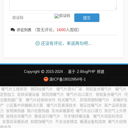
（暂无评论，
1600
人围观）
评论列表
还没有评论，来说两句吧...
Copyright
2015-2024
.
基于
Z-BlogPHP
搭建
滇ICP备18010954号-1
暖气片工程供货
钢四柱暖气片
暖气片源头厂家
铜铝复合暖气片
暖气片
定制加工
宏硕采暖设备
医院用暖气片
暖气片出口潜力
铜铝复合暖气片
河
北散热器厂家
暖气片经销商合作
柱式暖气片
宾馆用钢制暖气片
采暖炉生
产
小区集中供暖解决方案
暖气片防熏墙技术
钢五柱暖气片
新产品研发能
力
家用换热器
钢六柱散热器
亚洲采暖基地
暖气片出口潜力
热空气上升原
理
高档住宅暖气片
静音运行暖气片
写字楼供暖设备
暖气片招投标项目
安置房采暖系统
耐腐蚀暖气片
不含冶炼铸造
暖通设备制造商
暖气片经销
商合作